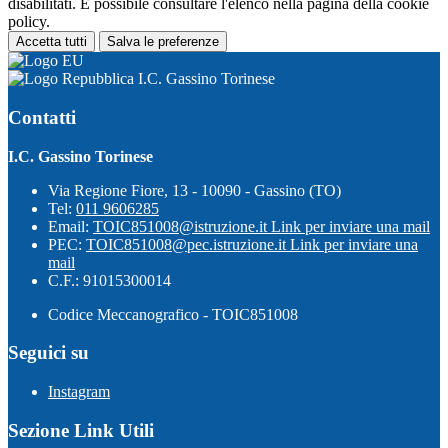
disabilitati. È possibile consultare l'elenco nella pagina della cookie
policy.
Accetta tutti
Salva le preferenze
I.C. Gassino Torinese
Contatti
I.C. Gassino Torinese
Via Regione Fiore, 13 - 10090 - Gassino (TO)
Tel:
011 9606285
Email:
TOIC851008@istruzione.it
Link per inviare una mail
PEC:
TOIC851008@pec.istruzione.it
Link per inviare una
mail
C.F.: 91015300014
Codice Meccanografico - TOIC851008
Seguici su
Instagram
Sezione Link Utili