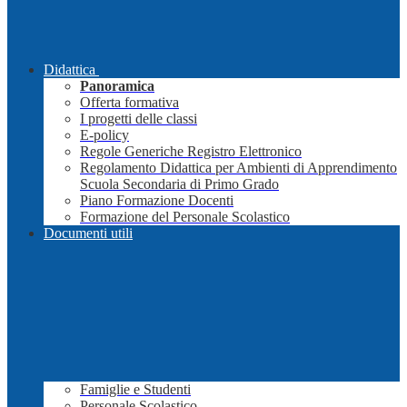
Didattica
Panoramica
Offerta formativa
I progetti delle classi
E-policy
Regole Generiche Registro Elettronico
Regolamento Didattica per Ambienti di Apprendimento
Scuola Secondaria di Primo Grado
Piano Formazione Docenti
Formazione del Personale Scolastico
Documenti utili
Famiglie e Studenti
Personale Scolastico