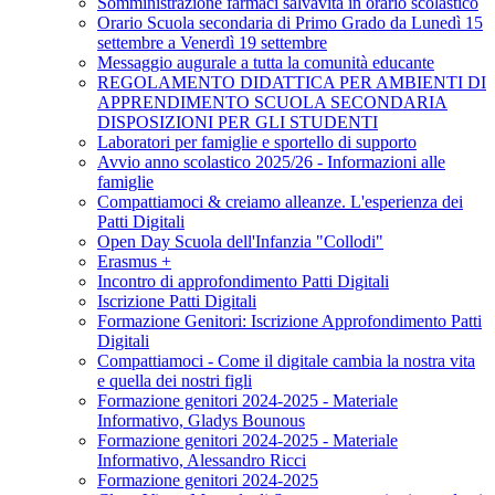
Somministrazione farmaci salvavita in orario scolastico
Orario Scuola secondaria di Primo Grado da Lunedì 15
settembre a Venerdì 19 settembre
Messaggio augurale a tutta la comunità educante
REGOLAMENTO DIDATTICA PER AMBIENTI DI
APPRENDIMENTO SCUOLA SECONDARIA
DISPOSIZIONI PER GLI STUDENTI
Laboratori per famiglie e sportello di supporto
Avvio anno scolastico 2025/26 - Informazioni alle
famiglie
Compattiamoci & creiamo alleanze. L'esperienza dei
Patti Digitali
Open Day Scuola dell'Infanzia "Collodi"
Erasmus +
Incontro di approfondimento Patti Digitali
Iscrizione Patti Digitali
Formazione Genitori: Iscrizione Approfondimento Patti
Digitali
Compattiamoci - Come il digitale cambia la nostra vita
e quella dei nostri figli
Formazione genitori 2024-2025 - Materiale
Informativo, Gladys Bounous
Formazione genitori 2024-2025 - Materiale
Informativo, Alessandro Ricci
Formazione genitori 2024-2025