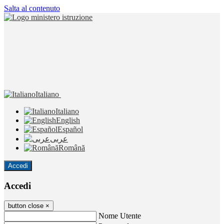
Salta al contenuto
Italiano
Italiano
English
Español
عربى
Română
Accedi
Accedi
button close
×
Nome Utente