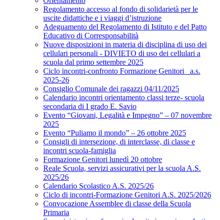
Orientamento
Regolamento accesso al fondo di solidarietà per le
uscite didattiche e i viaggi d’istruzione
Adeguamento del Regolamento di Istituto e del Patto
Educativo di Corresponsabilità
Nuove disposizioni in materia di disciplina di uso dei
cellulari personali - DIVIETO di uso dei cellulari a
scuola dal primo settembre 2025
Ciclo incontri-confronto Formazione Genitori_ a.s.
2025-26
Consiglio Comunale dei ragazzi 04/11/2025
Calendario incontri orientamento classi terze- scuola
secondaria di I grado E. Savio
Evento “Giovani, Legalità e Impegno” – 07 novembre
2025
Evento “Puliamo il mondo” – 26 ottobre 2025
Consigli di intersezione, di interclasse, di classe e
incontri scuola-famiglia
Formazione Genitori lunedì 20 ottobre
Reale Scuola, servizi assicurativi per la scuola A.S.
2025/26
Calendario Scolastico A.S. 2025/26
Ciclo di incontri-Formazione Genitori A.S. 2025/2026
Convocazione Assemblee di classe della Scuola
Primaria