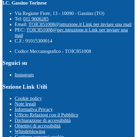
I.C. Gassino Torinese
Via Regione Fiore, 13 - 10090 - Gassino (TO)
Tel:
011 9606285
Email:
TOIC851008@istruzione.it
Link per inviare una mail
PEC:
TOIC851008@pec.istruzione.it
Link per inviare una
mail
C.F.: 91015300014
Codice Meccanografico - TOIC851008
Seguici su
Instagram
Sezione Link Utili
Cookie policy
Note legali
Informativa Privacy
Ufficio Relazioni con il Pubblico
Dichiarazione di accessibilità
Obiettivi di accessibilità
Whistleblowing
Gestione consensi cookie