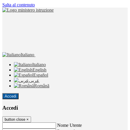
Salta al contenuto
Italiano
Italiano
English
Español
عربى
Română
Accedi
Accedi
button close
×
Nome Utente