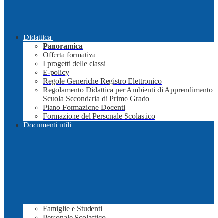
Didattica
Panoramica
Offerta formativa
I progetti delle classi
E-policy
Regole Generiche Registro Elettronico
Regolamento Didattica per Ambienti di Apprendimento
Scuola Secondaria di Primo Grado
Piano Formazione Docenti
Formazione del Personale Scolastico
Documenti utili
Famiglie e Studenti
Personale Scolastico