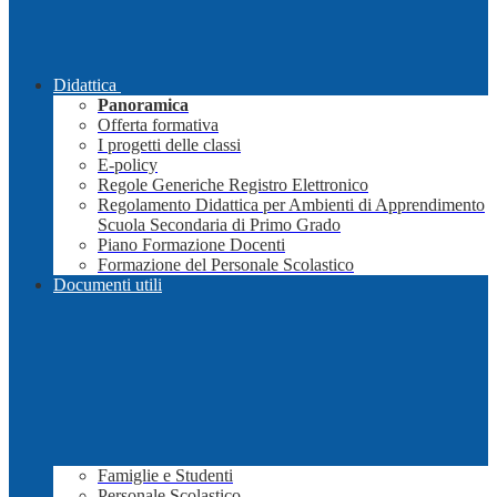
Didattica
Panoramica
Offerta formativa
I progetti delle classi
E-policy
Regole Generiche Registro Elettronico
Regolamento Didattica per Ambienti di Apprendimento
Scuola Secondaria di Primo Grado
Piano Formazione Docenti
Formazione del Personale Scolastico
Documenti utili
Famiglie e Studenti
Personale Scolastico