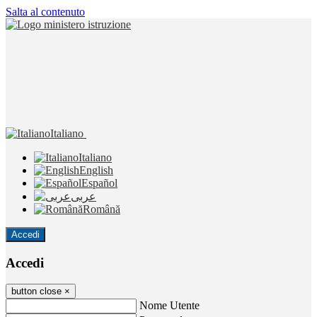
Salta al contenuto
Italiano
Italiano
English
Español
عربى
Română
Accedi
Accedi
button close
×
Nome Utente