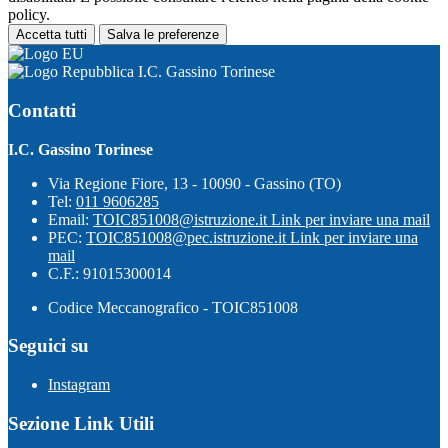
policy.
Accetta tutti
Salva le preferenze
I.C. Gassino Torinese
Contatti
I.C. Gassino Torinese
Via Regione Fiore, 13 - 10090 - Gassino (TO)
Tel:
011 9606285
Email:
TOIC851008@istruzione.it
Link per inviare una mail
PEC:
TOIC851008@pec.istruzione.it
Link per inviare una
mail
C.F.: 91015300014
Codice Meccanografico - TOIC851008
Seguici su
Instagram
Sezione Link Utili