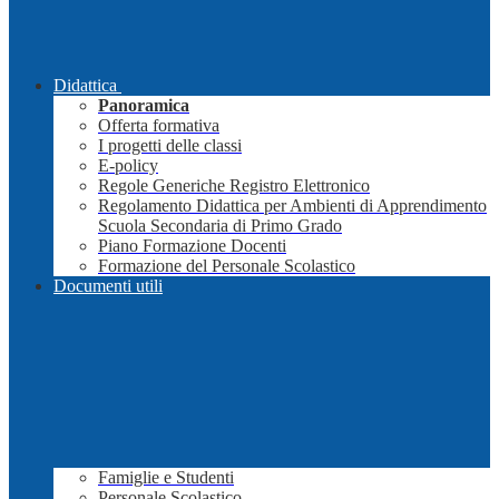
Didattica
Panoramica
Offerta formativa
I progetti delle classi
E-policy
Regole Generiche Registro Elettronico
Regolamento Didattica per Ambienti di Apprendimento
Scuola Secondaria di Primo Grado
Piano Formazione Docenti
Formazione del Personale Scolastico
Documenti utili
Famiglie e Studenti
Personale Scolastico