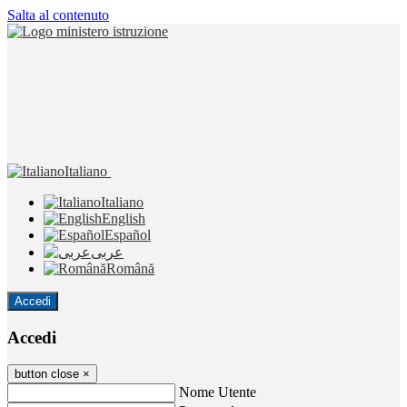
Salta al contenuto
Italiano
Italiano
English
Español
عربى
Română
Accedi
Accedi
button close
×
Nome Utente