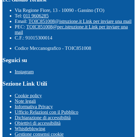
Via Regione Fiore, 13 - 10090 - Gassino (TO)
Tel:
011 9606285
Email:
TOIC851008@istruzione.it
Link per inviare una mail
PEC:
TOIC851008@pec.istruzione.it
Link per inviare una
mail
C.F.: 91015300014
Codice Meccanografico - TOIC851008
Seguici su
Instagram
Sezione Link Utili
Cookie policy
Note legali
Informativa Privacy
Ufficio Relazioni con il Pubblico
Dichiarazione di accessibilità
Obiettivi di accessibilità
Whistleblowing
Gestione consensi cookie