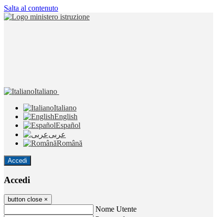
Salta al contenuto
Italiano
Italiano
English
Español
عربى
Română
Accedi
Accedi
button close
×
Nome Utente