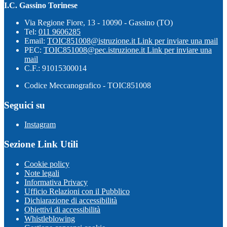
I.C. Gassino Torinese
Via Regione Fiore, 13 - 10090 - Gassino (TO)
Tel:
011 9606285
Email:
TOIC851008@istruzione.it
Link per inviare una mail
PEC:
TOIC851008@pec.istruzione.it
Link per inviare una
mail
C.F.: 91015300014
Codice Meccanografico - TOIC851008
Seguici su
Instagram
Sezione Link Utili
Cookie policy
Note legali
Informativa Privacy
Ufficio Relazioni con il Pubblico
Dichiarazione di accessibilità
Obiettivi di accessibilità
Whistleblowing