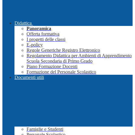
Didattica
Panoramica
Offerta formativa
I progetti delle classi
E-policy
Regole Generiche Registro Elettronico
Regolamento Didattica per Ambienti di Apprendimento
Scuola Secondaria di Primo Grado
Piano Formazione Docenti
Formazione del Personale Scolastico
Documenti utili
Famiglie e Studenti
Personale Scolastico