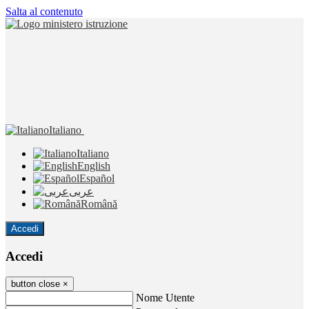
Salta al contenuto
Italiano
Italiano
English
Español
عربى
Română
Accedi
Accedi
button close
×
Nome Utente