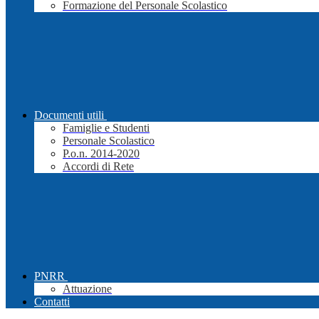
Formazione del Personale Scolastico
Documenti utili
Famiglie e Studenti
Personale Scolastico
P.o.n. 2014-2020
Accordi di Rete
PNRR
Attuazione
Contatti