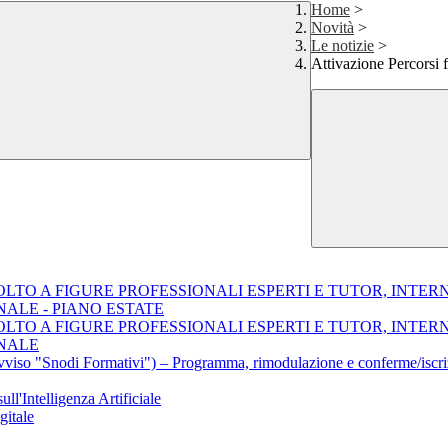
Home
>
Novità
>
Le notizie
>
Attivazione Percorsi f
IVOLTO A FIGURE PROFESSIONALI ESPERTI E TUTOR, INT
LE - PIANO ESTATE
IVOLTO A FIGURE PROFESSIONALI ESPERTI E TUTOR, INT
NALE
Avviso "Snodi Formativi") – Programma, rimodulazione e conferme/iscriz
ll'Intelligenza Artificiale
gitale