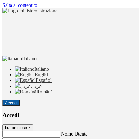
Salta al contenuto
Italiano
Italiano
English
Español
عربى
Română
Accedi
Accedi
button close
×
Nome Utente