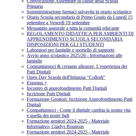
Convocazione Assemblee di classe della Scuola
Primaria
Somministrazione farmaci salvavita in orario scolastico
Orario Scuola secondaria di Primo Grado da Lunedì 15
settembre a Venerdì 19 settembre
Messaggio augurale a tutta la comunità educante
REGOLAMENTO DIDATTICA PER AMBIENTI DI
APPRENDIMENTO SCUOLA SECONDARIA
DISPOSIZIONI PER GLI STUDENTI
Laboratori per famiglie e sportello di supporto
Avvio anno scolastico 2025/26 - Informazioni alle
famiglie
Compattiamoci & creiamo alleanze. L'esperienza dei
Patti Digitali
Open Day Scuola dell'Infanzia "Collodi"
Erasmus +
Incontro di approfondimento Patti Digitali
Iscrizione Patti Digitali
Formazione Genitori: Iscrizione Approfondimento Patti
Digitali
Compattiamoci - Come il digitale cambia la nostra vita
e quella dei nostri figli
Formazione genitori 2024-2025 - Materiale
Informativo, Gladys Bounous
Formazione genitori 2024-2025 - Materiale