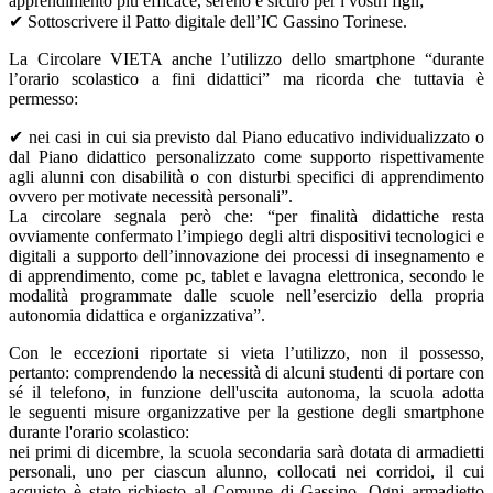
apprendimento più efficace, sereno e sicuro per i vostri figli;
✔ Sottoscrivere il Patto digitale dell’IC Gassino Torinese.
La Circolare VIETA anche l’utilizzo dello smartphone “durante
l’orario scolastico a fini didattici” ma ricorda che tuttavia è
permesso:
✔ nei casi in cui sia previsto dal Piano educativo individualizzato o
dal Piano didattico personalizzato come supporto rispettivamente
agli alunni con disabilità o con disturbi specifici di apprendimento
ovvero per motivate necessità personali”.
La circolare segnala però che: “per finalità didattiche resta
ovviamente confermato l’impiego degli altri dispositivi tecnologici e
digitali a supporto dell’innovazione dei processi di insegnamento e
di apprendimento, come pc, tablet e lavagna elettronica, secondo le
modalità programmate dalle scuole nell’esercizio della propria
autonomia didattica e organizzativa”.
Con le eccezioni riportate si vieta l’utilizzo, non il possesso,
pertanto: comprendendo la necessità di alcuni studenti di portare con
sé il telefono, in funzione dell'uscita autonoma, la scuola adotta
le seguenti misure organizzative per la gestione degli smartphone
durante l'orario scolastico:
nei primi di dicembre, la scuola secondaria sarà dotata di armadietti
personali, uno per ciascun alunno, collocati nei corridoi, il cui
acquisto è stato richiesto al Comune di Gassino, Ogni armadietto