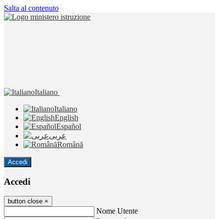
Salta al contenuto
Italiano
Italiano
English
Español
عربى
Română
Accedi
Accedi
button close
×
Nome Utente