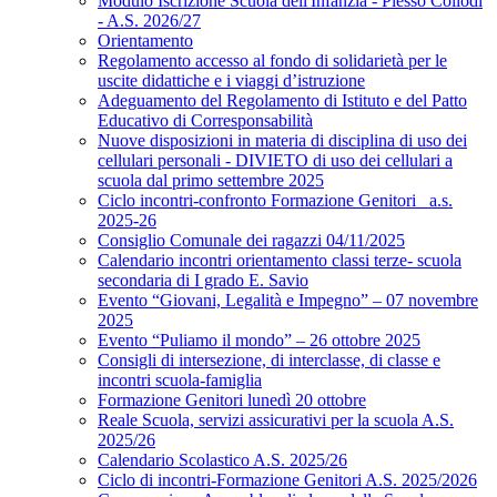
Modulo Iscrizione Scuola dell'Infanzia - Plesso Collodi
- A.S. 2026/27
Orientamento
Regolamento accesso al fondo di solidarietà per le
uscite didattiche e i viaggi d’istruzione
Adeguamento del Regolamento di Istituto e del Patto
Educativo di Corresponsabilità
Nuove disposizioni in materia di disciplina di uso dei
cellulari personali - DIVIETO di uso dei cellulari a
scuola dal primo settembre 2025
Ciclo incontri-confronto Formazione Genitori_ a.s.
2025-26
Consiglio Comunale dei ragazzi 04/11/2025
Calendario incontri orientamento classi terze- scuola
secondaria di I grado E. Savio
Evento “Giovani, Legalità e Impegno” – 07 novembre
2025
Evento “Puliamo il mondo” – 26 ottobre 2025
Consigli di intersezione, di interclasse, di classe e
incontri scuola-famiglia
Formazione Genitori lunedì 20 ottobre
Reale Scuola, servizi assicurativi per la scuola A.S.
2025/26
Calendario Scolastico A.S. 2025/26
Ciclo di incontri-Formazione Genitori A.S. 2025/2026