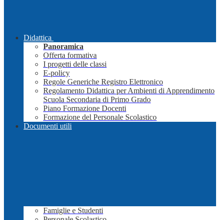
Didattica
Panoramica
Offerta formativa
I progetti delle classi
E-policy
Regole Generiche Registro Elettronico
Regolamento Didattica per Ambienti di Apprendimento
Scuola Secondaria di Primo Grado
Piano Formazione Docenti
Formazione del Personale Scolastico
Documenti utili
Famiglie e Studenti
Personale Scolastico