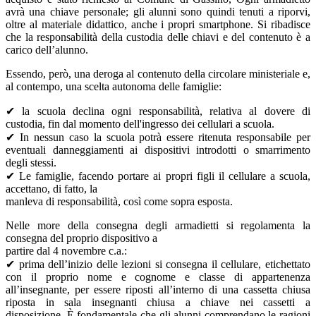
avrà una chiave personale; gli alunni sono quindi tenuti a riporvi,
oltre al materiale didattico, anche i propri smartphone. Si ribadisce
che la responsabilità della custodia delle chiavi e del contenuto è a
carico dell’alunno.
Essendo, però, una deroga al contenuto della circolare ministeriale e,
al contempo, una scelta autonoma delle famiglie:
✔ la scuola declina ogni responsabilità, relativa al dovere di
custodia, fin dal momento dell'ingresso dei cellulari a scuola.
✔ In nessun caso la scuola potrà essere ritenuta responsabile per
eventuali danneggiamenti ai dispositivi introdotti o smarrimento
degli stessi.
✔ Le famiglie, facendo portare ai propri figli il cellulare a scuola,
accettano, di fatto, la
manleva di responsabilità, così come sopra esposta.
Nelle more della consegna degli armadietti si regolamenta la
consegna del proprio dispositivo a
partire dal 4 novembre c.a.:
✔ prima dell’inizio delle lezioni si consegna il cellulare, etichettato
con il proprio nome e cognome e classe di appartenenza
all’insegnante, per essere riposti all’interno di una cassetta chiusa
riposta in sala insegnanti chiusa a chiave nei cassetti a
disposizione. È fondamentale che gli alunni comprendano le ragioni