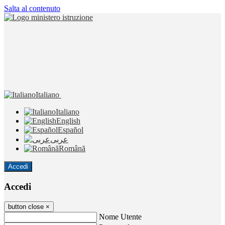
Salta al contenuto
Italiano
Italiano
English
Español
عربى
Română
Accedi
Accedi
button close
×
Nome Utente