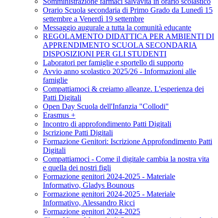
Somministrazione farmaci salvavita in orario scolastico
Orario Scuola secondaria di Primo Grado da Lunedì 15
settembre a Venerdì 19 settembre
Messaggio augurale a tutta la comunità educante
REGOLAMENTO DIDATTICA PER AMBIENTI DI
APPRENDIMENTO SCUOLA SECONDARIA
DISPOSIZIONI PER GLI STUDENTI
Laboratori per famiglie e sportello di supporto
Avvio anno scolastico 2025/26 - Informazioni alle
famiglie
Compattiamoci & creiamo alleanze. L'esperienza dei
Patti Digitali
Open Day Scuola dell'Infanzia "Collodi"
Erasmus +
Incontro di approfondimento Patti Digitali
Iscrizione Patti Digitali
Formazione Genitori: Iscrizione Approfondimento Patti
Digitali
Compattiamoci - Come il digitale cambia la nostra vita
e quella dei nostri figli
Formazione genitori 2024-2025 - Materiale
Informativo, Gladys Bounous
Formazione genitori 2024-2025 - Materiale
Informativo, Alessandro Ricci
Formazione genitori 2024-2025