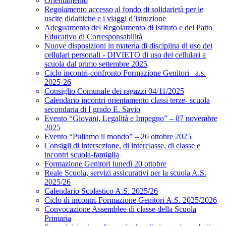
Orientamento
Regolamento accesso al fondo di solidarietà per le
uscite didattiche e i viaggi d’istruzione
Adeguamento del Regolamento di Istituto e del Patto
Educativo di Corresponsabilità
Nuove disposizioni in materia di disciplina di uso dei
cellulari personali - DIVIETO di uso dei cellulari a
scuola dal primo settembre 2025
Ciclo incontri-confronto Formazione Genitori_ a.s.
2025-26
Consiglio Comunale dei ragazzi 04/11/2025
Calendario incontri orientamento classi terze- scuola
secondaria di I grado E. Savio
Evento “Giovani, Legalità e Impegno” – 07 novembre
2025
Evento “Puliamo il mondo” – 26 ottobre 2025
Consigli di intersezione, di interclasse, di classe e
incontri scuola-famiglia
Formazione Genitori lunedì 20 ottobre
Reale Scuola, servizi assicurativi per la scuola A.S.
2025/26
Calendario Scolastico A.S. 2025/26
Ciclo di incontri-Formazione Genitori A.S. 2025/2026
Convocazione Assemblee di classe della Scuola
Primaria