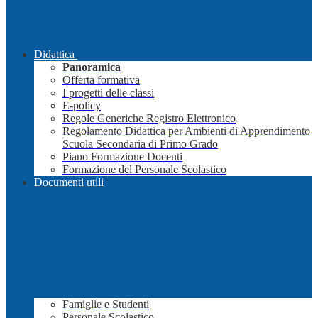
Didattica
Panoramica
Offerta formativa
I progetti delle classi
E-policy
Regole Generiche Registro Elettronico
Regolamento Didattica per Ambienti di Apprendimento
Scuola Secondaria di Primo Grado
Piano Formazione Docenti
Formazione del Personale Scolastico
Documenti utili
Famiglie e Studenti
Personale Scolastico