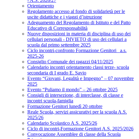
- A.S. 2026/27
Orientamento
Regolamento accesso al fondo di solidarietà per le
uscite didattiche e i viaggi d’istruzione
Adeguamento del Regolamento di Istituto e del Patto
Educativo di Corresponsabilità
Nuove disposizioni in materia di disciplina di uso dei
cellulari personali - DIVIETO di uso dei cellulari a
scuola dal primo settembre 2025
Ciclo incontri-confronto Formazione Genitori_ a.s.
2025-26
Consiglio Comunale dei ragazzi 04/11/2025
Calendario incontri orientamento classi terze- scuola
secondaria di I grado E. Savio
Evento “Giovani, Legalità e Impegno” – 07 novembre
2025
Evento “Puliamo il mondo” – 26 ottobre 2025
Consigli di intersezione, di interclasse, di classe e
incontri scuola-famiglia
Formazione Genitori lunedì 20 ottobre
Reale Scuola, servizi assicurativi per la scuola A.S.
2025/26
Calendario Scolastico A.S. 2025/26
Ciclo di incontri-Formazione Genitori A.S. 2025/2026
Convocazione Assemblee di classe della Scuola