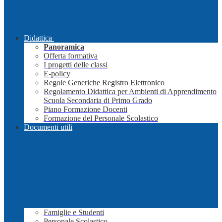
Didattica
Panoramica
Offerta formativa
I progetti delle classi
E-policy
Regole Generiche Registro Elettronico
Regolamento Didattica per Ambienti di Apprendimento
Scuola Secondaria di Primo Grado
Piano Formazione Docenti
Formazione del Personale Scolastico
Documenti utili
Famiglie e Studenti
Personale Scolastico