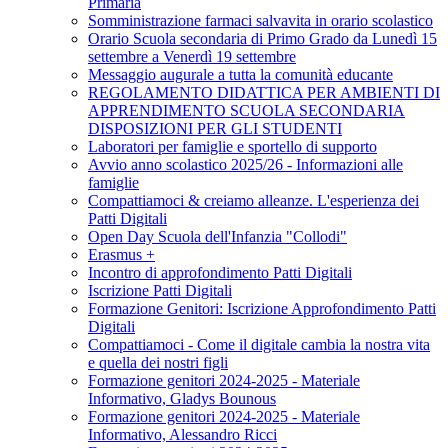
Primaria
Somministrazione farmaci salvavita in orario scolastico
Orario Scuola secondaria di Primo Grado da Lunedì 15
settembre a Venerdì 19 settembre
Messaggio augurale a tutta la comunità educante
REGOLAMENTO DIDATTICA PER AMBIENTI DI
APPRENDIMENTO SCUOLA SECONDARIA
DISPOSIZIONI PER GLI STUDENTI
Laboratori per famiglie e sportello di supporto
Avvio anno scolastico 2025/26 - Informazioni alle
famiglie
Compattiamoci & creiamo alleanze. L'esperienza dei
Patti Digitali
Open Day Scuola dell'Infanzia "Collodi"
Erasmus +
Incontro di approfondimento Patti Digitali
Iscrizione Patti Digitali
Formazione Genitori: Iscrizione Approfondimento Patti
Digitali
Compattiamoci - Come il digitale cambia la nostra vita
e quella dei nostri figli
Formazione genitori 2024-2025 - Materiale
Informativo, Gladys Bounous
Formazione genitori 2024-2025 - Materiale
Informativo, Alessandro Ricci