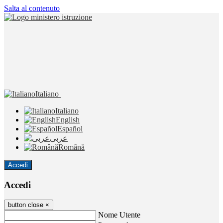
Salta al contenuto
Italiano
Italiano
English
Español
عربى
Română
Accedi
Accedi
button close
×
Nome Utente