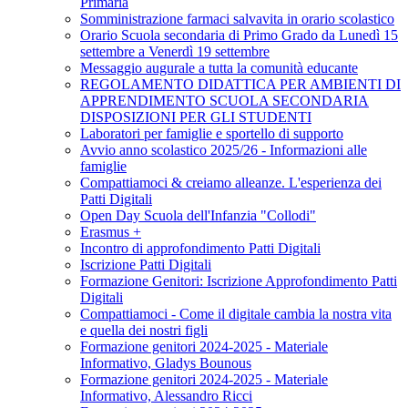
Primaria
Somministrazione farmaci salvavita in orario scolastico
Orario Scuola secondaria di Primo Grado da Lunedì 15
settembre a Venerdì 19 settembre
Messaggio augurale a tutta la comunità educante
REGOLAMENTO DIDATTICA PER AMBIENTI DI
APPRENDIMENTO SCUOLA SECONDARIA
DISPOSIZIONI PER GLI STUDENTI
Laboratori per famiglie e sportello di supporto
Avvio anno scolastico 2025/26 - Informazioni alle
famiglie
Compattiamoci & creiamo alleanze. L'esperienza dei
Patti Digitali
Open Day Scuola dell'Infanzia "Collodi"
Erasmus +
Incontro di approfondimento Patti Digitali
Iscrizione Patti Digitali
Formazione Genitori: Iscrizione Approfondimento Patti
Digitali
Compattiamoci - Come il digitale cambia la nostra vita
e quella dei nostri figli
Formazione genitori 2024-2025 - Materiale
Informativo, Gladys Bounous
Formazione genitori 2024-2025 - Materiale
Informativo, Alessandro Ricci