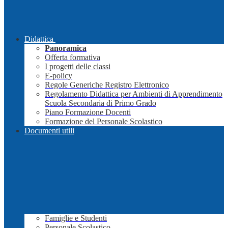
Didattica
Panoramica
Offerta formativa
I progetti delle classi
E-policy
Regole Generiche Registro Elettronico
Regolamento Didattica per Ambienti di Apprendimento
Scuola Secondaria di Primo Grado
Piano Formazione Docenti
Formazione del Personale Scolastico
Documenti utili
Famiglie e Studenti
Personale Scolastico