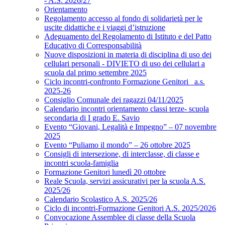
- A.S. 2026/27
Orientamento
Regolamento accesso al fondo di solidarietà per le
uscite didattiche e i viaggi d’istruzione
Adeguamento del Regolamento di Istituto e del Patto
Educativo di Corresponsabilità
Nuove disposizioni in materia di disciplina di uso dei
cellulari personali - DIVIETO di uso dei cellulari a
scuola dal primo settembre 2025
Ciclo incontri-confronto Formazione Genitori_ a.s.
2025-26
Consiglio Comunale dei ragazzi 04/11/2025
Calendario incontri orientamento classi terze- scuola
secondaria di I grado E. Savio
Evento “Giovani, Legalità e Impegno” – 07 novembre
2025
Evento “Puliamo il mondo” – 26 ottobre 2025
Consigli di intersezione, di interclasse, di classe e
incontri scuola-famiglia
Formazione Genitori lunedì 20 ottobre
Reale Scuola, servizi assicurativi per la scuola A.S.
2025/26
Calendario Scolastico A.S. 2025/26
Ciclo di incontri-Formazione Genitori A.S. 2025/2026
Convocazione Assemblee di classe della Scuola