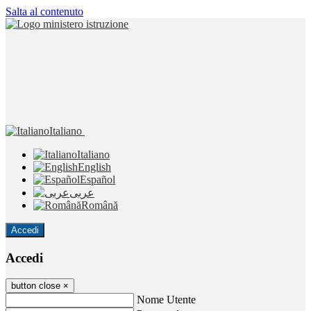
Salta al contenuto
Italiano
Italiano
English
Español
عربى
Română
Accedi
Accedi
button close
×
Nome Utente