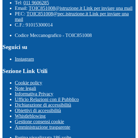
Tel:
011 9606285
Email:
TOIC851008@istruzione.it
Link per inviare una mail
PEC:
TOIC851008@pec.istruzione.it
Link per inviare una
mail
C.F.: 91015300014
Codice Meccanografico - TOIC851008
Seguici su
Instagram
Sezione Link Utili
Cookie policy
Note legali
Informativa Privacy
Ufficio Relazioni con il Pubblico
Dichiarazione di accessibilità
Obiettivi di accessibilità
Whistleblowing
Gestione consensi cookie
Amministrazione trasparente
Pagina visualizzata
186
volte