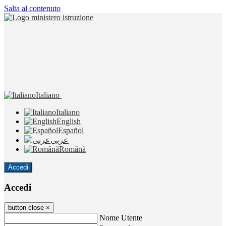
Salta al contenuto
Italiano
Italiano
English
Español
عربى
Română
Accedi
Accedi
button close
×
Nome Utente