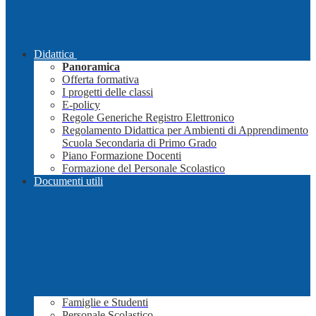
Didattica
Panoramica
Offerta formativa
I progetti delle classi
E-policy
Regole Generiche Registro Elettronico
Regolamento Didattica per Ambienti di Apprendimento
Scuola Secondaria di Primo Grado
Piano Formazione Docenti
Formazione del Personale Scolastico
Documenti utili
Famiglie e Studenti
Personale Scolastico