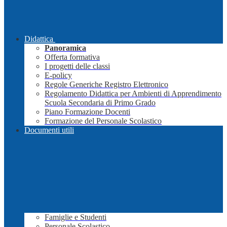
Didattica
Panoramica
Offerta formativa
I progetti delle classi
E-policy
Regole Generiche Registro Elettronico
Regolamento Didattica per Ambienti di Apprendimento
Scuola Secondaria di Primo Grado
Piano Formazione Docenti
Formazione del Personale Scolastico
Documenti utili
Famiglie e Studenti
Personale Scolastico