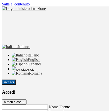
Salta al contenuto
Italiano
Italiano
English
Español
عربى
Română
Accedi
Accedi
button close
×
Nome Utente