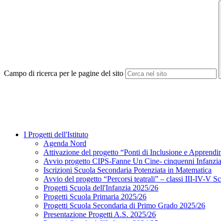
Campo di ricerca per le pagine del sito
I Progetti dell'Istituto
Agenda Nord
Attivazione del progetto “Ponti di Inclusione e Apprendi
Avvio progetto CIPS-Fanne Un Cine- cinquenni Infanzia e
Iscrizioni Scuola Secondaria Potenziata in Matematica
Avvio del progetto “Percorsi teatrali” – classi III-IV-V S
Progetti Scuola dell'Infanzia 2025/26
Progetti Scuola Primaria 2025/26
Progetti Scuola Secondaria di Primo Grado 2025/26
Presentazione Progetti A.S. 2025/26