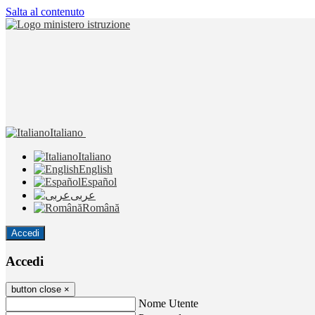
Salta al contenuto
Italiano
Italiano
English
Español
عربى
Română
Accedi
Accedi
button close
×
Nome Utente