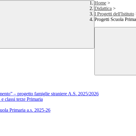
Home
>
Didattica
>
I Progetti dell'Istituto
Progetti Scuola Prim
mento” – progetto famiglie straniere A.S. 2025/2026
 classi terze Primaria
cuola Primaria a.s. 2025-26