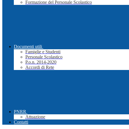
Formazione del Personale Scolastico
Documenti utili
Famiglie e Studenti
Personale Scolastico
P.o.n. 2014-2020
Accordi di Rete
PNRR
Attuazione
Contatti