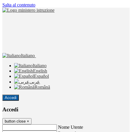
Salta al contenuto
Italiano
Italiano
English
Español
عربى
Română
Accedi
Accedi
button close
×
Nome Utente