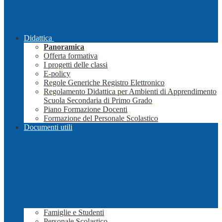
Didattica
Panoramica
Offerta formativa
I progetti delle classi
E-policy
Regole Generiche Registro Elettronico
Regolamento Didattica per Ambienti di Apprendimento
Scuola Secondaria di Primo Grado
Piano Formazione Docenti
Formazione del Personale Scolastico
Documenti utili
Famiglie e Studenti
Personale Scolastico