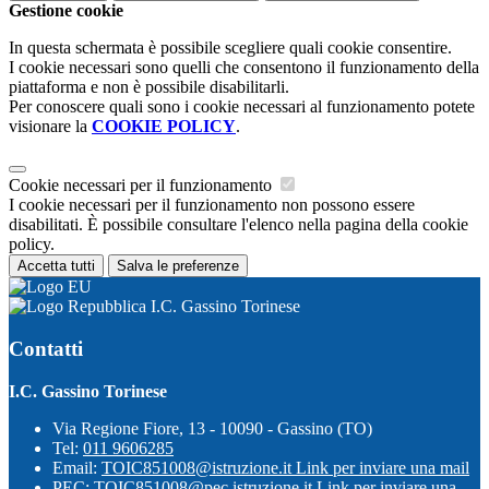
Gestione cookie
In questa schermata è possibile scegliere quali cookie consentire.
I cookie necessari sono quelli che consentono il funzionamento della
piattaforma e non è possibile disabilitarli.
Per conoscere quali sono i cookie necessari al funzionamento potete
visionare la
COOKIE POLICY
.
Cookie necessari per il funzionamento
I cookie necessari per il funzionamento non possono essere
disabilitati. È possibile consultare l'elenco nella pagina della cookie
policy.
Accetta tutti
Salva le preferenze
I.C. Gassino Torinese
Contatti
I.C. Gassino Torinese
Via Regione Fiore, 13 - 10090 - Gassino (TO)
Tel:
011 9606285
Email:
TOIC851008@istruzione.it
Link per inviare una mail
PEC:
TOIC851008@pec.istruzione.it
Link per inviare una