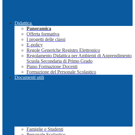
Didattica
Panoramica
Offerta formativa
I progetti delle classi
E-policy
Regole Generiche Registro Elettronico
Regolamento Didattica per Ambienti di Apprendimento
Scuola Secondaria di Primo Grado
Piano Formazione Docenti
Formazione del Personale Scolastico
Documenti utili
Famiglie e Studenti
Personale Scolastico