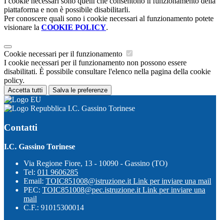
I cookie necessari sono quelli che consentono il funzionamento della
piattaforma e non è possibile disabilitarli.
Per conoscere quali sono i cookie necessari al funzionamento potete
visionare la
COOKIE POLICY
.
Cookie necessari per il funzionamento
I cookie necessari per il funzionamento non possono essere
disabilitati. È possibile consultare l'elenco nella pagina della cookie
policy.
Accetta tutti
Salva le preferenze
I.C. Gassino Torinese
Contatti
I.C. Gassino Torinese
Via Regione Fiore, 13 - 10090 - Gassino (TO)
Tel:
011 9606285
Email:
TOIC851008@istruzione.it
Link per inviare una mail
PEC:
TOIC851008@pec.istruzione.it
Link per inviare una
mail
C.F.: 91015300014