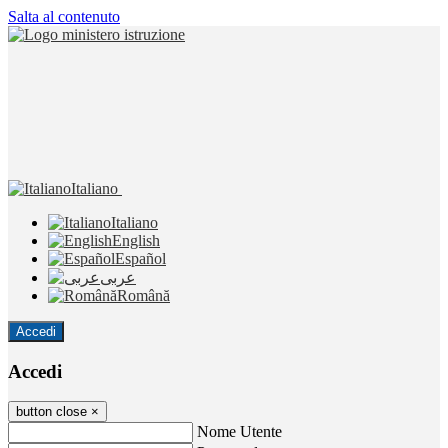
Salta al contenuto
Italiano
Italiano
English
Español
عربى
Română
Accedi
Accedi
button close
×
Nome Utente