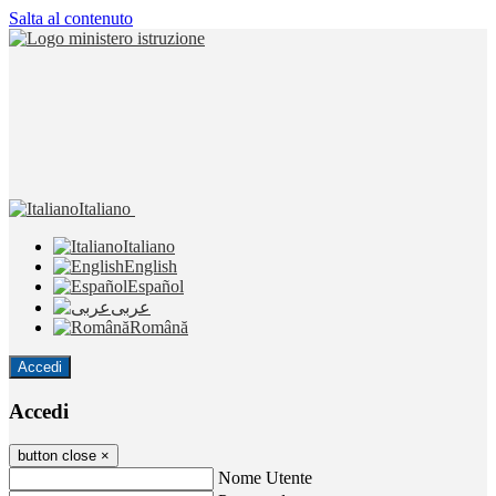
Salta al contenuto
Italiano
Italiano
English
Español
عربى
Română
Accedi
Accedi
button close
×
Nome Utente