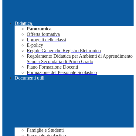
Didattica
Panoramica
Offerta formativa
I progetti delle classi
E-policy
Regole Generiche Registro Elettronico
Regolamento Didattica per Ambienti di Apprendimento
Scuola Secondaria di Primo Grado
Piano Formazione Docenti
Formazione del Personale Scolastico
Documenti utili
Famiglie e Studenti
Personale Scolastico