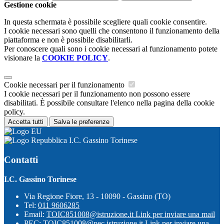
Gestione cookie
In questa schermata è possibile scegliere quali cookie consentire.
I cookie necessari sono quelli che consentono il funzionamento della
piattaforma e non è possibile disabilitarli.
Per conoscere quali sono i cookie necessari al funzionamento potete
visionare la
COOKIE POLICY
.
Cookie necessari per il funzionamento
I cookie necessari per il funzionamento non possono essere
disabilitati. È possibile consultare l'elenco nella pagina della cookie
policy.
Accetta tutti
Salva le preferenze
I.C. Gassino Torinese
Contatti
I.C. Gassino Torinese
Via Regione Fiore, 13 - 10090 - Gassino (TO)
Tel:
011 9606285
Email:
TOIC851008@istruzione.it
Link per inviare una mail
PEC:
TOIC851008@pec.istruzione.it
Link per inviare una