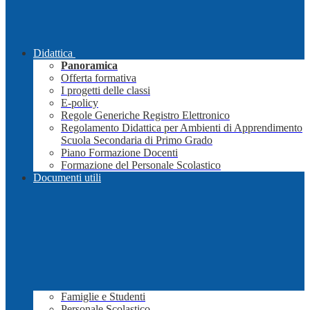
Didattica
Panoramica
Offerta formativa
I progetti delle classi
E-policy
Regole Generiche Registro Elettronico
Regolamento Didattica per Ambienti di Apprendimento
Scuola Secondaria di Primo Grado
Piano Formazione Docenti
Formazione del Personale Scolastico
Documenti utili
Famiglie e Studenti
Personale Scolastico