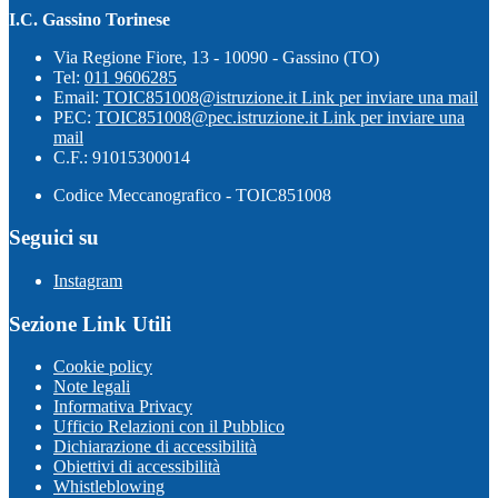
I.C. Gassino Torinese
Via Regione Fiore, 13 - 10090 - Gassino (TO)
Tel:
011 9606285
Email:
TOIC851008@istruzione.it
Link per inviare una mail
PEC:
TOIC851008@pec.istruzione.it
Link per inviare una
mail
C.F.: 91015300014
Codice Meccanografico - TOIC851008
Seguici su
Instagram
Sezione Link Utili
Cookie policy
Note legali
Informativa Privacy
Ufficio Relazioni con il Pubblico
Dichiarazione di accessibilità
Obiettivi di accessibilità
Whistleblowing