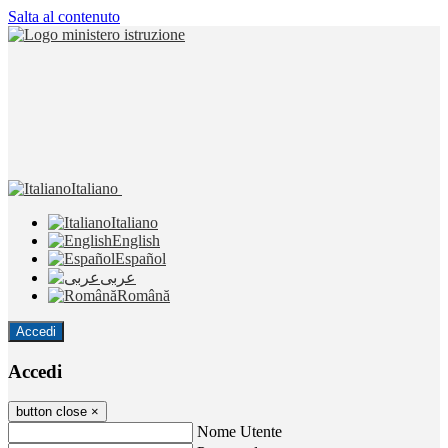
Salta al contenuto
Italiano
Italiano
English
Español
عربى
Română
Accedi
Accedi
button close
×
Nome Utente