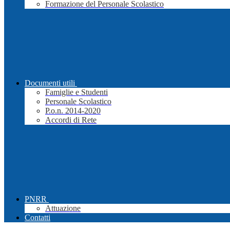
Formazione del Personale Scolastico
Documenti utili
Famiglie e Studenti
Personale Scolastico
P.o.n. 2014-2020
Accordi di Rete
PNRR
Attuazione
Contatti