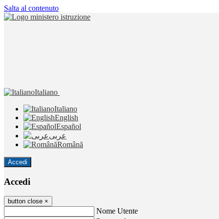
Salta al contenuto
Italiano
Italiano
English
Español
عربى
Română
Accedi
Accedi
button close
×
Nome Utente