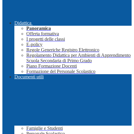
Didattica
Panoramica
Offerta formativa
I progetti delle classi
E-policy
Regole Generiche Registro Elettronico
Regolamento Didattica per Ambienti di Apprendimento
Scuola Secondaria di Primo Grado
Piano Formazione Docenti
Formazione del Personale Scolastico
Documenti utili
Famiglie e Studenti
Personale Scolastico