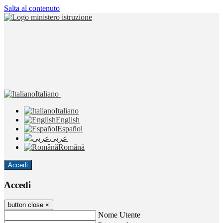
Salta al contenuto
Italiano
Italiano
English
Español
عربى
Română
Accedi
Accedi
button close
×
Nome Utente