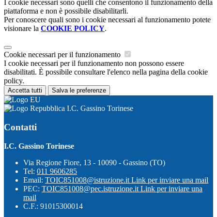
I cookie necessari sono quelli che consentono il funzionamento della
piattaforma e non è possibile disabilitarli.
Per conoscere quali sono i cookie necessari al funzionamento potete
visionare la
COOKIE POLICY
.
Cookie necessari per il funzionamento
I cookie necessari per il funzionamento non possono essere
disabilitati. È possibile consultare l'elenco nella pagina della cookie
policy.
Accetta tutti
Salva le preferenze
I.C. Gassino Torinese
Contatti
I.C. Gassino Torinese
Via Regione Fiore, 13 - 10090 - Gassino (TO)
Tel:
011 9606285
Email:
TOIC851008@istruzione.it
Link per inviare una mail
PEC:
TOIC851008@pec.istruzione.it
Link per inviare una
mail
C.F.: 91015300014