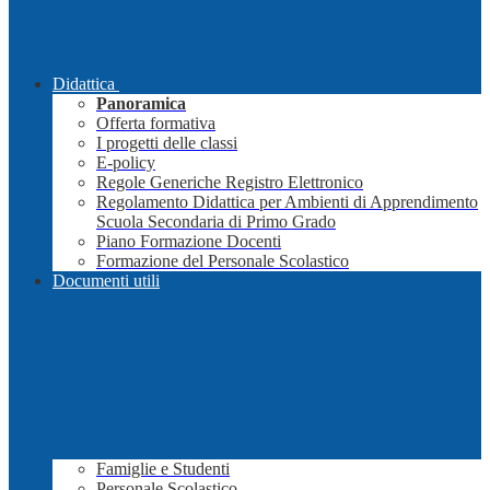
Didattica
Panoramica
Offerta formativa
I progetti delle classi
E-policy
Regole Generiche Registro Elettronico
Regolamento Didattica per Ambienti di Apprendimento
Scuola Secondaria di Primo Grado
Piano Formazione Docenti
Formazione del Personale Scolastico
Documenti utili
Famiglie e Studenti
Personale Scolastico