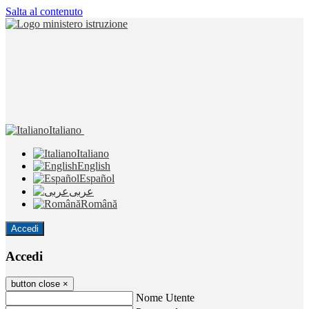
Salta al contenuto
Italiano
Italiano
English
Español
عربى
Română
Accedi
Accedi
button close
×
Nome Utente