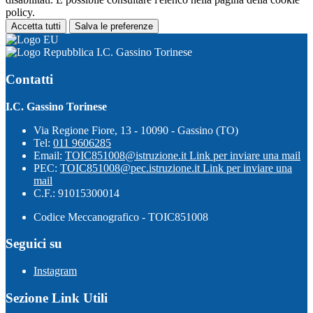
policy.
Accetta tutti
Salva le preferenze
I.C. Gassino Torinese
Contatti
I.C. Gassino Torinese
Via Regione Fiore, 13 - 10090 - Gassino (TO)
Tel:
011 9606285
Email:
TOIC851008@istruzione.it
Link per inviare una mail
PEC:
TOIC851008@pec.istruzione.it
Link per inviare una
mail
C.F.: 91015300014
Codice Meccanografico - TOIC851008
Seguici su
Instagram
Sezione Link Utili