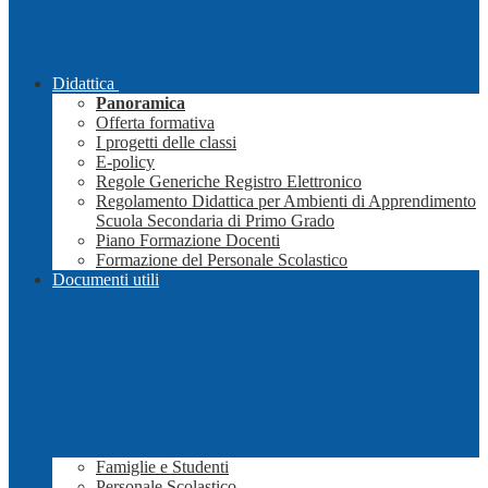
Didattica
Panoramica
Offerta formativa
I progetti delle classi
E-policy
Regole Generiche Registro Elettronico
Regolamento Didattica per Ambienti di Apprendimento
Scuola Secondaria di Primo Grado
Piano Formazione Docenti
Formazione del Personale Scolastico
Documenti utili
Famiglie e Studenti
Personale Scolastico