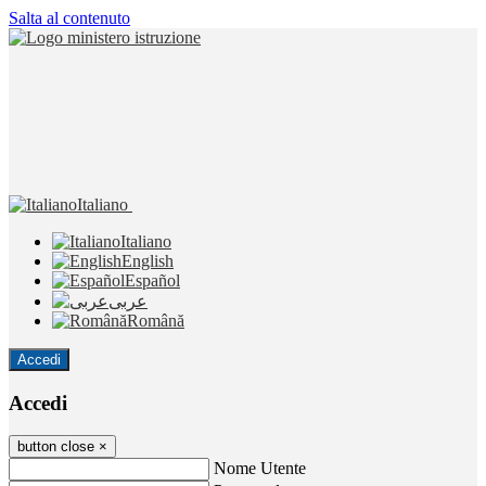
Salta al contenuto
Italiano
Italiano
English
Español
عربى
Română
Accedi
Accedi
button close
×
Nome Utente