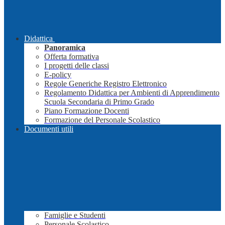
Didattica
Panoramica
Offerta formativa
I progetti delle classi
E-policy
Regole Generiche Registro Elettronico
Regolamento Didattica per Ambienti di Apprendimento
Scuola Secondaria di Primo Grado
Piano Formazione Docenti
Formazione del Personale Scolastico
Documenti utili
Famiglie e Studenti
Personale Scolastico