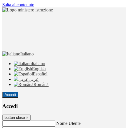
Salta al contenuto
Italiano
Italiano
English
Español
عربى
Română
Accedi
Accedi
button close
×
Nome Utente