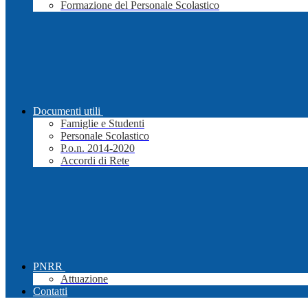
Formazione del Personale Scolastico
Documenti utili
Famiglie e Studenti
Personale Scolastico
P.o.n. 2014-2020
Accordi di Rete
PNRR
Attuazione
Contatti