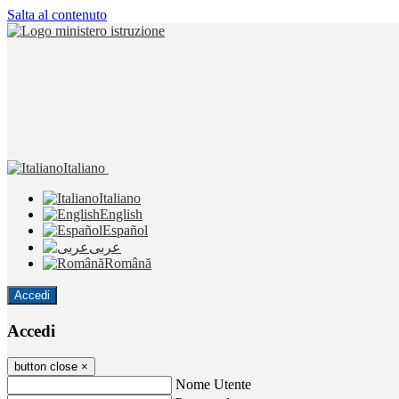
Salta al contenuto
Italiano
Italiano
English
Español
عربى
Română
Accedi
Accedi
button close
×
Nome Utente