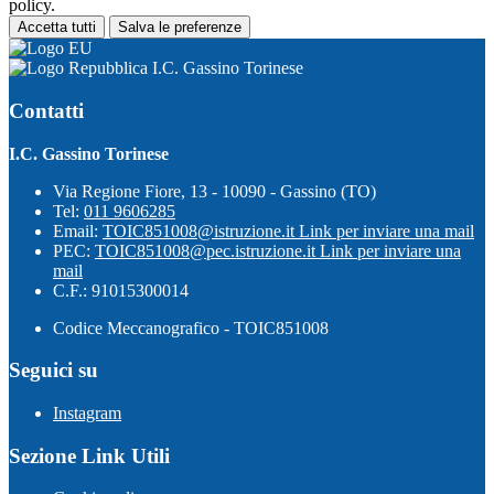
policy.
Accetta tutti
Salva le preferenze
I.C. Gassino Torinese
Contatti
I.C. Gassino Torinese
Via Regione Fiore, 13 - 10090 - Gassino (TO)
Tel:
011 9606285
Email:
TOIC851008@istruzione.it
Link per inviare una mail
PEC:
TOIC851008@pec.istruzione.it
Link per inviare una
mail
C.F.: 91015300014
Codice Meccanografico - TOIC851008
Seguici su
Instagram
Sezione Link Utili