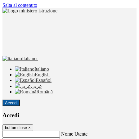
Salta al contenuto
Italiano
Italiano
English
Español
عربى
Română
Accedi
Accedi
button close
×
Nome Utente