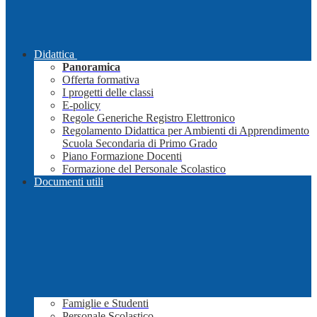
Didattica
Panoramica
Offerta formativa
I progetti delle classi
E-policy
Regole Generiche Registro Elettronico
Regolamento Didattica per Ambienti di Apprendimento
Scuola Secondaria di Primo Grado
Piano Formazione Docenti
Formazione del Personale Scolastico
Documenti utili
Famiglie e Studenti
Personale Scolastico