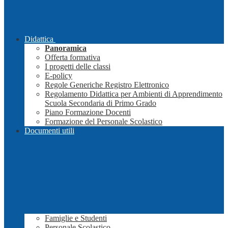
Didattica
Panoramica
Offerta formativa
I progetti delle classi
E-policy
Regole Generiche Registro Elettronico
Regolamento Didattica per Ambienti di Apprendimento
Scuola Secondaria di Primo Grado
Piano Formazione Docenti
Formazione del Personale Scolastico
Documenti utili
Famiglie e Studenti
Personale Scolastico