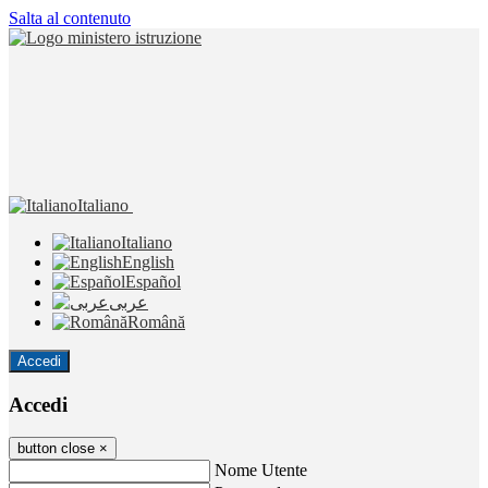
Salta al contenuto
Italiano
Italiano
English
Español
عربى
Română
Accedi
Accedi
button close
×
Nome Utente