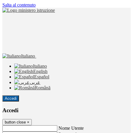
Salta al contenuto
Italiano
Italiano
English
Español
عربى
Română
Accedi
Accedi
button close
×
Nome Utente