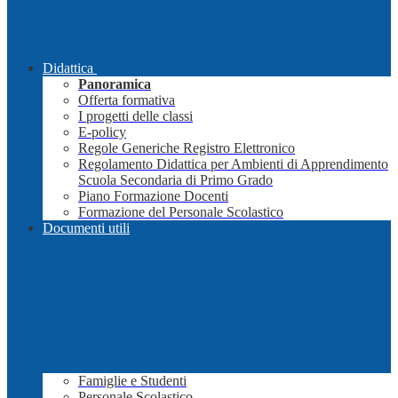
Didattica
Panoramica
Offerta formativa
I progetti delle classi
E-policy
Regole Generiche Registro Elettronico
Regolamento Didattica per Ambienti di Apprendimento
Scuola Secondaria di Primo Grado
Piano Formazione Docenti
Formazione del Personale Scolastico
Documenti utili
Famiglie e Studenti
Personale Scolastico