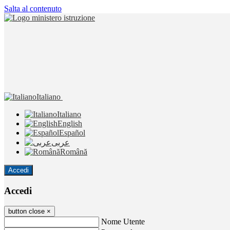
Salta al contenuto
Italiano
Italiano
English
Español
عربى
Română
Accedi
Accedi
button close
×
Nome Utente