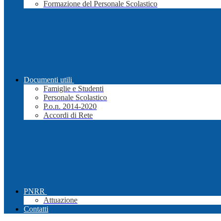
Formazione del Personale Scolastico
Documenti utili
Famiglie e Studenti
Personale Scolastico
P.o.n. 2014-2020
Accordi di Rete
PNRR
Attuazione
Contatti