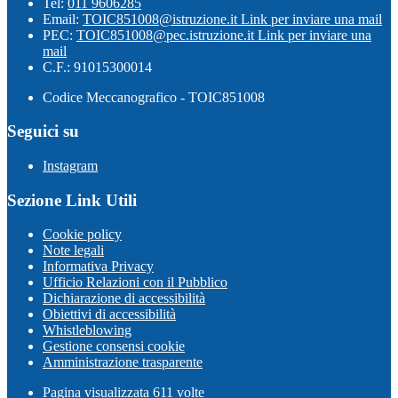
Tel:
011 9606285
Email:
TOIC851008@istruzione.it
Link per inviare una mail
PEC:
TOIC851008@pec.istruzione.it
Link per inviare una
mail
C.F.: 91015300014
Codice Meccanografico - TOIC851008
Seguici su
Instagram
Sezione Link Utili
Cookie policy
Note legali
Informativa Privacy
Ufficio Relazioni con il Pubblico
Dichiarazione di accessibilità
Obiettivi di accessibilità
Whistleblowing
Gestione consensi cookie
Amministrazione trasparente
Pagina visualizzata
611
volte