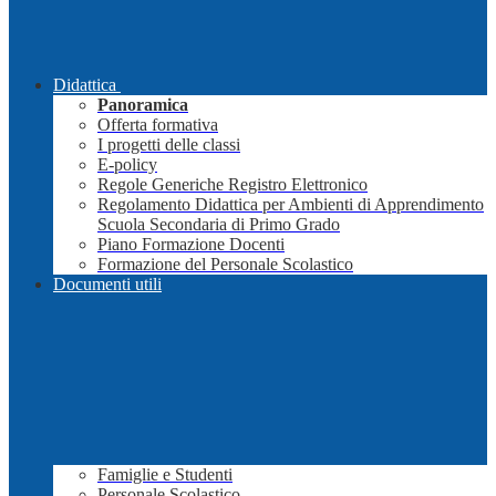
Didattica
Panoramica
Offerta formativa
I progetti delle classi
E-policy
Regole Generiche Registro Elettronico
Regolamento Didattica per Ambienti di Apprendimento
Scuola Secondaria di Primo Grado
Piano Formazione Docenti
Formazione del Personale Scolastico
Documenti utili
Famiglie e Studenti
Personale Scolastico