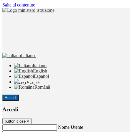
Salta al contenuto
Italiano
Italiano
English
Español
عربى
Română
Accedi
Accedi
button close
×
Nome Utente