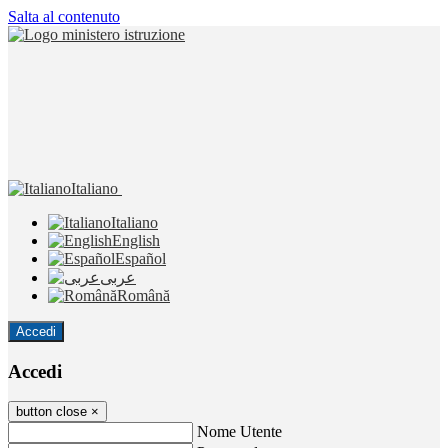
Salta al contenuto
Italiano
Italiano
English
Español
عربى
Română
Accedi
Accedi
button close
×
Nome Utente