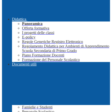
Didattica
Panoramica
Offerta formativa
I progetti delle classi
E-policy
Regole Generiche Registro Elettronico
Regolamento Didattica per Ambienti di Apprendimento
Scuola Secondaria di Primo Grado
Piano Formazione Docenti
Formazione del Personale Scolastico
Documenti utili
Famiglie e Studenti
Personale Scolastico