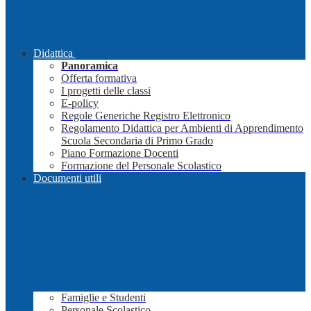
Didattica
Panoramica
Offerta formativa
I progetti delle classi
E-policy
Regole Generiche Registro Elettronico
Regolamento Didattica per Ambienti di Apprendimento
Scuola Secondaria di Primo Grado
Piano Formazione Docenti
Formazione del Personale Scolastico
Documenti utili
Famiglie e Studenti
Personale Scolastico