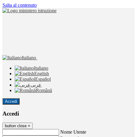
Salta al contenuto
Italiano
Italiano
English
Español
عربى
Română
Accedi
Accedi
button close
×
Nome Utente