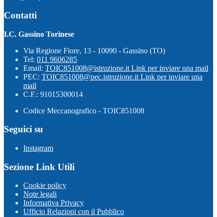
Contatti
I.C. Gassino Torinese
Via Regione Fiore, 13 - 10090 - Gassino (TO)
Tel:
011 9606285
Email:
TOIC851008@istruzione.it
Link per inviare una mail
PEC:
TOIC851008@pec.istruzione.it
Link per inviare una
mail
C.F.: 91015300014
Codice Meccanografico - TOIC851008
Seguici su
Instagram
Sezione Link Utili
Cookie policy
Note legali
Informativa Privacy
Ufficio Relazioni con il Pubblico