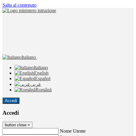
Salta al contenuto
Italiano
Italiano
English
Español
عربى
Română
Accedi
Accedi
button close
×
Nome Utente