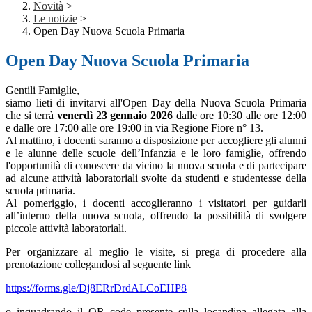
Novità
>
Le notizie
>
Open Day Nuova Scuola Primaria
Open Day Nuova Scuola Primaria
Gentili Famiglie,
siamo lieti di invitarvi all'Open Day della Nuova Scuola Primaria
che si terrà
venerdì 23 gennaio
2026
dalle ore 10:30 alle ore 12:00
e dalle ore 17:00 alle ore 19:00 in via Regione Fiore n° 13.
Al mattino, i docenti saranno a disposizione per accogliere gli alunni
e le alunne delle scuole dell’Infanzia e le loro famiglie, offrendo
l'opportunità di conoscere da vicino la nuova scuola e di partecipare
ad alcune attività laboratoriali svolte da studenti e studentesse della
scuola primaria.
Al pomeriggio, i docenti accoglieranno i visitatori per guidarli
all’interno della nuova scuola, offrendo la possibilità di svolgere
piccole attività laboratoriali.
Per organizzare al meglio le visite, si prega di procedere alla
prenotazione collegandosi al seguente link
https://forms.gle/Dj8ERrDrdALCoEHP8
o inquadrando il QR code presente sulla locandina allegata alla