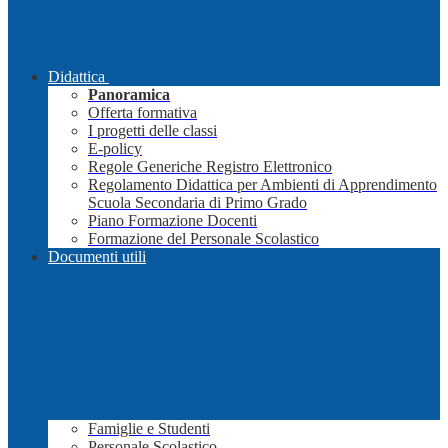
Didattica
Panoramica
Offerta formativa
I progetti delle classi
E-policy
Regole Generiche Registro Elettronico
Regolamento Didattica per Ambienti di Apprendimento
Scuola Secondaria di Primo Grado
Piano Formazione Docenti
Formazione del Personale Scolastico
Documenti utili
Famiglie e Studenti
Personale Scolastico