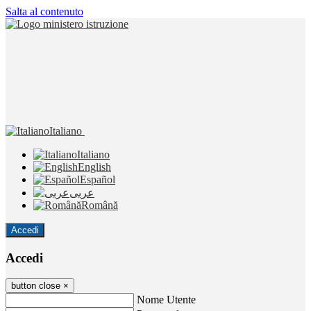
Salta al contenuto
Italiano
Italiano
English
Español
عربى
Română
Accedi
Accedi
button close
×
Nome Utente