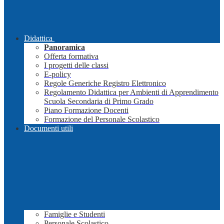
Didattica
Panoramica
Offerta formativa
I progetti delle classi
E-policy
Regole Generiche Registro Elettronico
Regolamento Didattica per Ambienti di Apprendimento
Scuola Secondaria di Primo Grado
Piano Formazione Docenti
Formazione del Personale Scolastico
Documenti utili
Famiglie e Studenti
Personale Scolastico