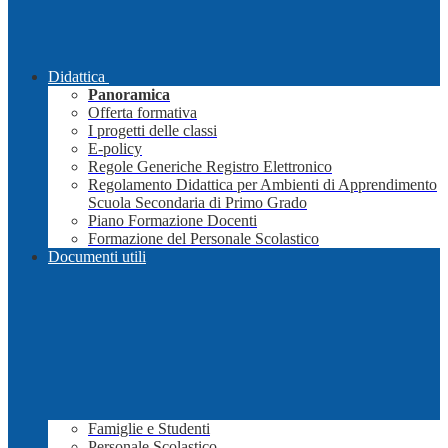
Didattica
Panoramica
Offerta formativa
I progetti delle classi
E-policy
Regole Generiche Registro Elettronico
Regolamento Didattica per Ambienti di Apprendimento
Scuola Secondaria di Primo Grado
Piano Formazione Docenti
Formazione del Personale Scolastico
Documenti utili
Famiglie e Studenti
Personale Scolastico