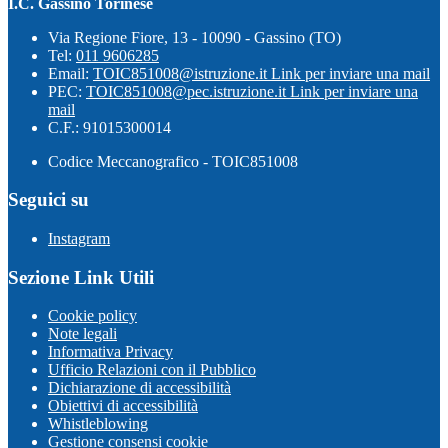
I.C. Gassino Torinese
Via Regione Fiore, 13 - 10090 - Gassino (TO)
Tel:
011 9606285
Email:
TOIC851008@istruzione.it
Link per inviare una mail
PEC:
TOIC851008@pec.istruzione.it
Link per inviare una
mail
C.F.: 91015300014
Codice Meccanografico - TOIC851008
Seguici su
Instagram
Sezione Link Utili
Cookie policy
Note legali
Informativa Privacy
Ufficio Relazioni con il Pubblico
Dichiarazione di accessibilità
Obiettivi di accessibilità
Whistleblowing
Gestione consensi cookie