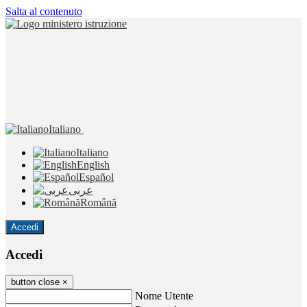
Salta al contenuto
Italiano
Italiano
English
Español
عربى
Română
Accedi
Accedi
button close
×
Nome Utente