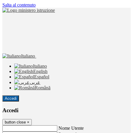
Salta al contenuto
Italiano
Italiano
English
Español
عربى
Română
Accedi
Accedi
button close
×
Nome Utente