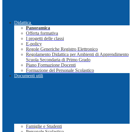
Didattica
Panoramica
Offerta formativa
I progetti delle classi
E-policy
Regole Generiche Registro Elettronico
Regolamento Didattica per Ambienti di Apprendimento
Scuola Secondaria di Primo Grado
Piano Formazione Docenti
Formazione del Personale Scolastico
Documenti utili
Famiglie e Studenti
Personale Scolastico