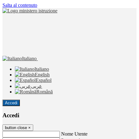
Salta al contenuto
Italiano
Italiano
English
Español
عربى
Română
Accedi
Accedi
button close
×
Nome Utente