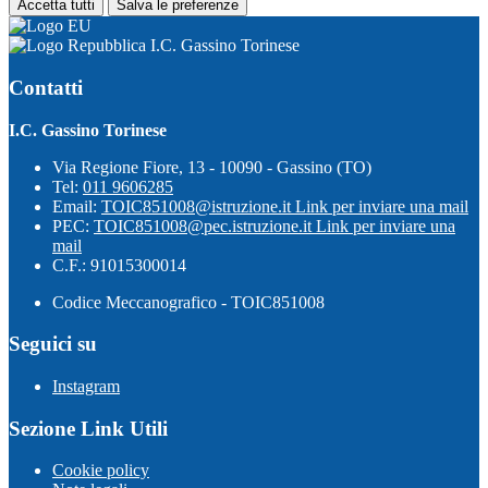
Accetta tutti
Salva le preferenze
I.C. Gassino Torinese
Contatti
I.C. Gassino Torinese
Via Regione Fiore, 13 - 10090 - Gassino (TO)
Tel:
011 9606285
Email:
TOIC851008@istruzione.it
Link per inviare una mail
PEC:
TOIC851008@pec.istruzione.it
Link per inviare una
mail
C.F.: 91015300014
Codice Meccanografico - TOIC851008
Seguici su
Instagram
Sezione Link Utili
Cookie policy