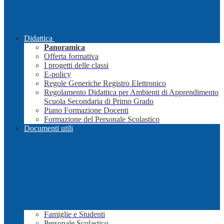
Didattica
Panoramica
Offerta formativa
I progetti delle classi
E-policy
Regole Generiche Registro Elettronico
Regolamento Didattica per Ambienti di Apprendimento
Scuola Secondaria di Primo Grado
Piano Formazione Docenti
Formazione del Personale Scolastico
Documenti utili
Famiglie e Studenti
Personale Scolastico