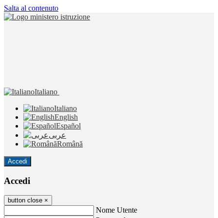
Salta al contenuto
Italiano
Italiano
English
Español
عربى
Română
Accedi
Accedi
button close
×
Nome Utente