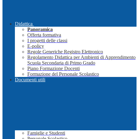
Didattica
Panoramica
Offerta formativa
I progetti delle classi
E-policy
Regole Generiche Registro Elettronico
Regolamento Didattica per Ambienti di Apprendimento
Scuola Secondaria di Primo Grado
Piano Formazione Docenti
Formazione del Personale Scolastico
Documenti utili
Famiglie e Studenti
Personale Scolastico