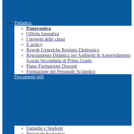
Didattica
Panoramica
Offerta formativa
I progetti delle classi
E-policy
Regole Generiche Registro Elettronico
Regolamento Didattica per Ambienti di Apprendimento
Scuola Secondaria di Primo Grado
Piano Formazione Docenti
Formazione del Personale Scolastico
Documenti utili
Famiglie e Studenti
Personale Scolastico