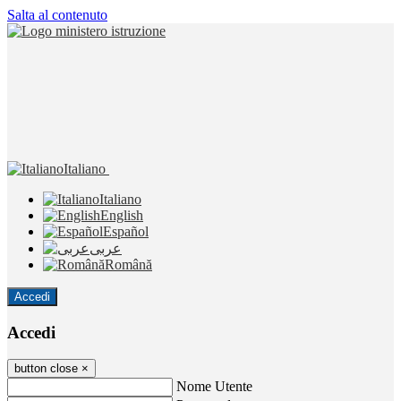
Salta al contenuto
Italiano
Italiano
English
Español
عربى
Română
Accedi
Accedi
button close
×
Nome Utente