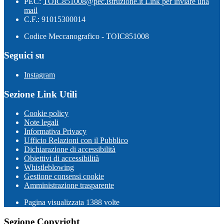
PEC:
TOIC851008@pec.istruzione.it
Link per inviare una
mail
C.F.: 91015300014
Codice Meccanografico - TOIC851008
Seguici su
Instagram
Sezione Link Utili
Cookie policy
Note legali
Informativa Privacy
Ufficio Relazioni con il Pubblico
Dichiarazione di accessibilità
Obiettivi di accessibilità
Whistleblowing
Gestione consensi cookie
Amministrazione trasparente
Pagina visualizzata
1388
volte
Sezione Copyright