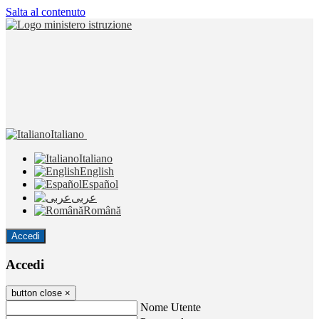
Salta al contenuto
Italiano
Italiano
English
Español
عربى
Română
Accedi
Accedi
button close
×
Nome Utente