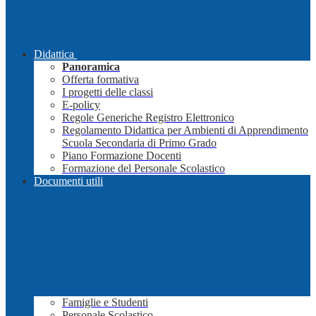
Didattica
Panoramica
Offerta formativa
I progetti delle classi
E-policy
Regole Generiche Registro Elettronico
Regolamento Didattica per Ambienti di Apprendimento
Scuola Secondaria di Primo Grado
Piano Formazione Docenti
Formazione del Personale Scolastico
Documenti utili
Famiglie e Studenti
Personale Scolastico