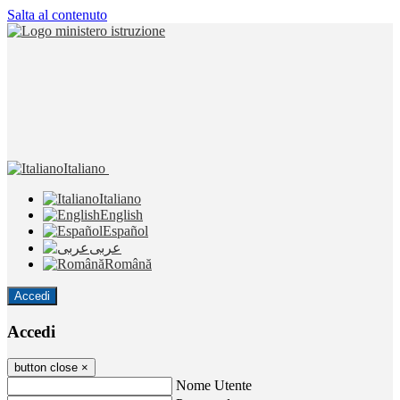
Salta al contenuto
Italiano
Italiano
English
Español
عربى
Română
Accedi
Accedi
button close
×
Nome Utente