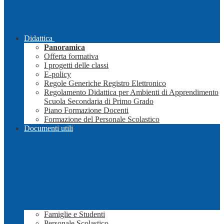
Didattica
Panoramica
Offerta formativa
I progetti delle classi
E-policy
Regole Generiche Registro Elettronico
Regolamento Didattica per Ambienti di Apprendimento
Scuola Secondaria di Primo Grado
Piano Formazione Docenti
Formazione del Personale Scolastico
Documenti utili
Famiglie e Studenti
Personale Scolastico