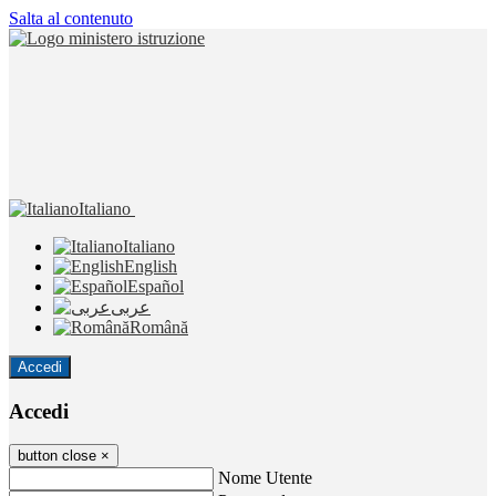
Salta al contenuto
Italiano
Italiano
English
Español
عربى
Română
Accedi
Accedi
button close
×
Nome Utente