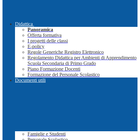
Didattica
Panoramica
Offerta formativa
I progetti delle classi
E-policy
Regole Generiche Registro Elettronico
Regolamento Didattica per Ambienti di Apprendimento
Scuola Secondaria di Primo Grado
Piano Formazione Docenti
Formazione del Personale Scolastico
Documenti utili
Famiglie e Studenti
Personale Scolastico