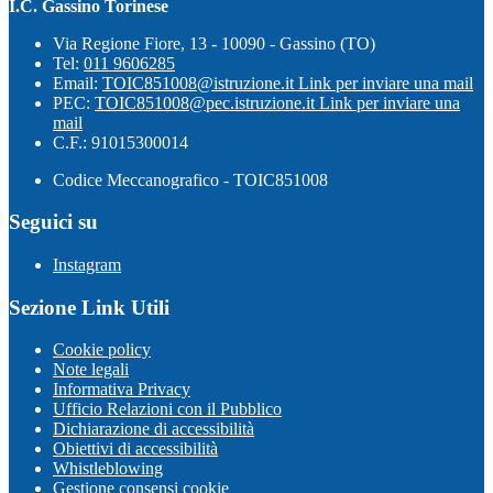
I.C. Gassino Torinese
Via Regione Fiore, 13 - 10090 - Gassino (TO)
Tel:
011 9606285
Email:
TOIC851008@istruzione.it
Link per inviare una mail
PEC:
TOIC851008@pec.istruzione.it
Link per inviare una
mail
C.F.: 91015300014
Codice Meccanografico - TOIC851008
Seguici su
Instagram
Sezione Link Utili
Cookie policy
Note legali
Informativa Privacy
Ufficio Relazioni con il Pubblico
Dichiarazione di accessibilità
Obiettivi di accessibilità
Whistleblowing
Gestione consensi cookie