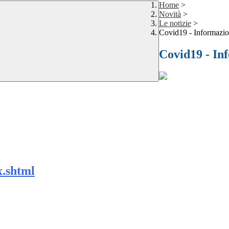
Home
>
Novità
>
Le notizie
>
Covid19 - Informazio
Covid19 - In
x.shtml