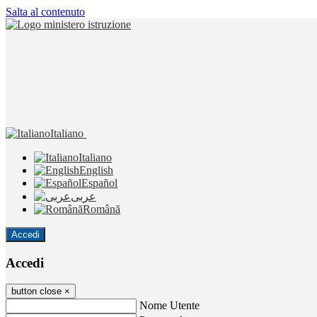
Salta al contenuto
Italiano
Italiano
English
Español
عربى
Română
Accedi
Accedi
button close
×
Nome Utente