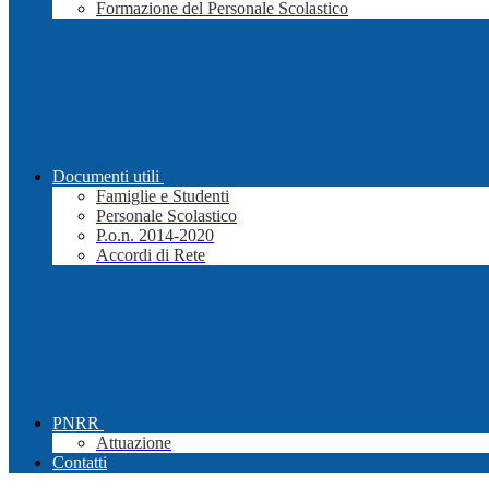
Formazione del Personale Scolastico
Documenti utili
Famiglie e Studenti
Personale Scolastico
P.o.n. 2014-2020
Accordi di Rete
PNRR
Attuazione
Contatti