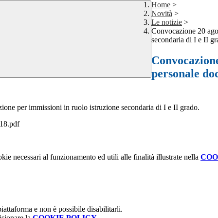
Home
>
Novità
>
Le notizie
>
Convocazione 20 agost
secondaria di I e II g
Convocazione 
personale doc
ne per immissioni in ruolo istruzione secondaria di I e II grado.
8.pdf
kie necessari al funzionamento ed utili alle finalità illustrate nella
COO
attaforma e non è possibile disabilitarli.
isionare la
COOKIE POLICY
.