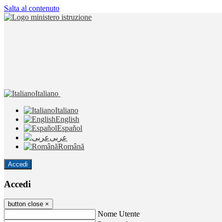
Salta al contenuto
Italiano
Italiano
English
Español
عربى
Română
Accedi
Accedi
button close
×
Nome Utente