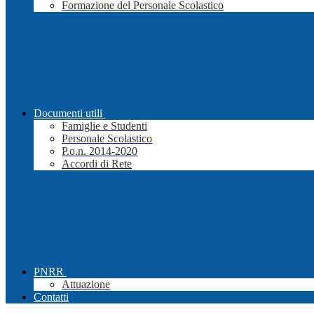
Formazione del Personale Scolastico
Documenti utili
Famiglie e Studenti
Personale Scolastico
P.o.n. 2014-2020
Accordi di Rete
PNRR
Attuazione
Contatti