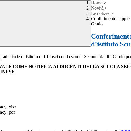
Home
>
Novità
>
Le notizie
>
Conferimento supplenz
Grado
Conferimento
d’istituto Sc
aduatorie di istituto di III fascia della scuola Secondaria di I Grado pe
I, VALE COME NOTIFICA AI DOCENTI DELLA SCUOLA SE
INESE.
cy .xlsx
acy .pdf