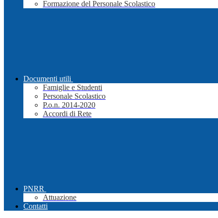
Formazione del Personale Scolastico
Documenti utili
Famiglie e Studenti
Personale Scolastico
P.o.n. 2014-2020
Accordi di Rete
PNRR
Attuazione
Contatti