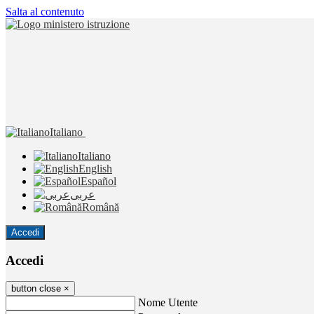
Salta al contenuto
Italiano
Italiano
English
Español
عربى
Română
Accedi
Accedi
button close
×
Nome Utente