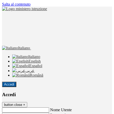
Salta al contenuto
Italiano
Italiano
English
Español
عربى
Română
Accedi
Accedi
button close
×
Nome Utente