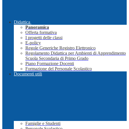
Didattica
Panoramica
Offerta formativa
I progetti delle classi
E-policy
Regole Generiche Registro Elettronico
Regolamento Didattica per Ambienti di Apprendimento
Scuola Secondaria di Primo Grado
Piano Formazione Docenti
Formazione del Personale Scolastico
Documenti utili
Famiglie e Studenti
Personale Scolastico