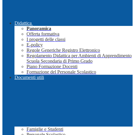
Didattica
Panoramica
Offerta formativa
I progetti delle classi
E-policy
Regole Generiche Registro Elettronico
Regolamento Didattica per Ambienti di Apprendimento
Scuola Secondaria di Primo Grado
Piano Formazione Docenti
Formazione del Personale Scolastico
Documenti utili
Famiglie e Studenti
Personale Scolastico