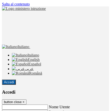
Salta al contenuto
Italiano
Italiano
English
Español
عربى
Română
Accedi
Accedi
button close
×
Nome Utente