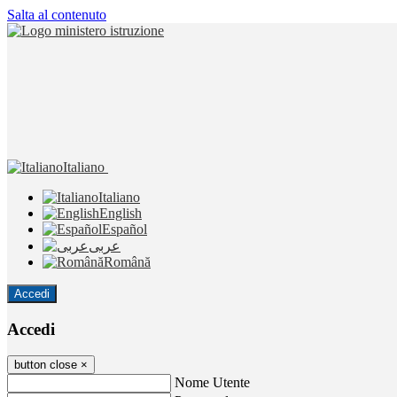
Salta al contenuto
Italiano
Italiano
English
Español
عربى
Română
Accedi
Accedi
button close
×
Nome Utente