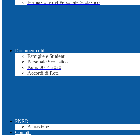
Formazione del Personale Scolastico
Documenti utili
Famiglie e Studenti
Personale Scolastico
P.o.n. 2014-2020
Accordi di Rete
PNRR
Attuazione
Contatti