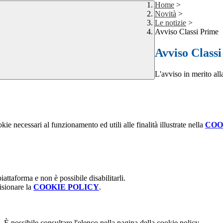
Home
>
Novità
>
Le notizie
>
Avviso Classi Prime
Avviso Class
L'avviso in merito all
kie necessari al funzionamento ed utili alle finalità illustrate nella
COO
attaforma e non è possibile disabilitarli.
isionare la
COOKIE POLICY
.
 È possibile consultare l'elenco nella pagina della cookie policy.