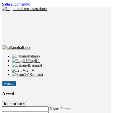
Salta al contenuto
Italiano
Italiano
English
Español
عربى
Română
Accedi
Accedi
button close
×
Nome Utente