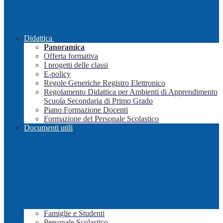
Didattica
Panoramica
Offerta formativa
I progetti delle classi
E-policy
Regole Generiche Registro Elettronico
Regolamento Didattica per Ambienti di Apprendimento
Scuola Secondaria di Primo Grado
Piano Formazione Docenti
Formazione del Personale Scolastico
Documenti utili
Famiglie e Studenti
Personale Scolastico