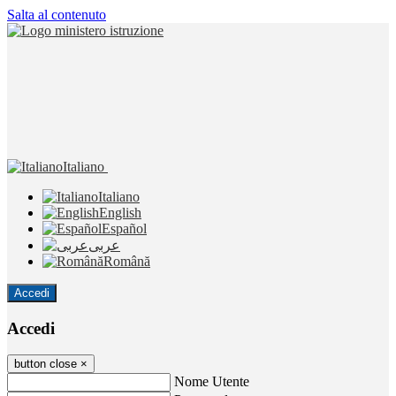
Salta al contenuto
Italiano
Italiano
English
Español
عربى
Română
Accedi
Accedi
button close
×
Nome Utente