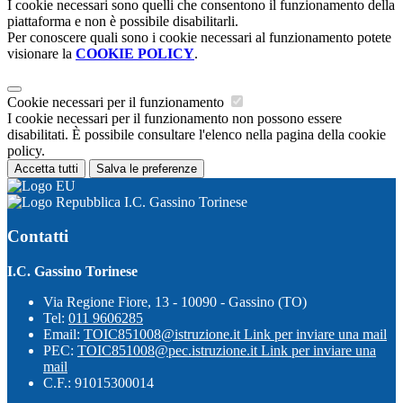
I cookie necessari sono quelli che consentono il funzionamento della
piattaforma e non è possibile disabilitarli.
Per conoscere quali sono i cookie necessari al funzionamento potete
visionare la
COOKIE POLICY
.
Cookie necessari per il funzionamento
I cookie necessari per il funzionamento non possono essere
disabilitati. È possibile consultare l'elenco nella pagina della cookie
policy.
Accetta tutti
Salva le preferenze
I.C. Gassino Torinese
Contatti
I.C. Gassino Torinese
Via Regione Fiore, 13 - 10090 - Gassino (TO)
Tel:
011 9606285
Email:
TOIC851008@istruzione.it
Link per inviare una mail
PEC:
TOIC851008@pec.istruzione.it
Link per inviare una
mail
C.F.: 91015300014