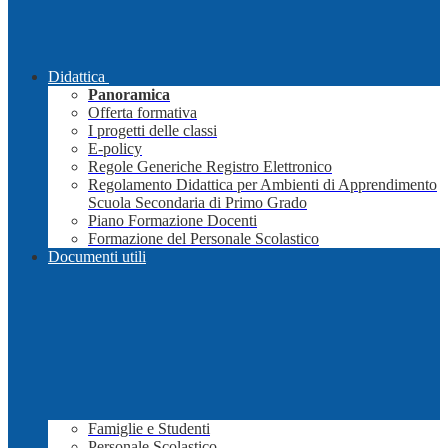
Didattica
Panoramica
Offerta formativa
I progetti delle classi
E-policy
Regole Generiche Registro Elettronico
Regolamento Didattica per Ambienti di Apprendimento
Scuola Secondaria di Primo Grado
Piano Formazione Docenti
Formazione del Personale Scolastico
Documenti utili
Famiglie e Studenti
Personale Scolastico