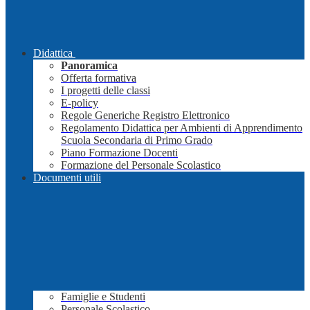
Didattica
Panoramica
Offerta formativa
I progetti delle classi
E-policy
Regole Generiche Registro Elettronico
Regolamento Didattica per Ambienti di Apprendimento
Scuola Secondaria di Primo Grado
Piano Formazione Docenti
Formazione del Personale Scolastico
Documenti utili
Famiglie e Studenti
Personale Scolastico