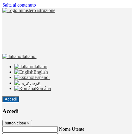
Salta al contenuto
Italiano
Italiano
English
Español
عربى
Română
Accedi
Accedi
button close
×
Nome Utente